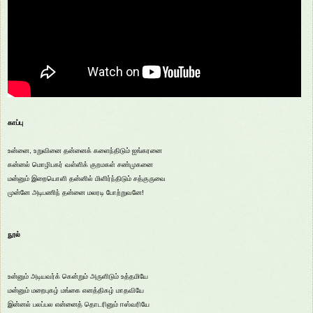
காப்பு
உன்னை, உறுவினை தன்னைக் களைந்திடும் ஐங்கரனை
கன்னல் மொழிபகர் வள்ளிக் குறமகள் சண்முகனை
மன்னும் இறையொளி தன்னில் மிளிர்ந்திடும் சத்குருவை
முன்னே அடிபணிந் தன்னை மலரடி போற்றுவனே!
நூல்
உன்னும் அடியவர்க் கென்றும் அருளிடும் உத்தமியே
மன்னும் மறைபுகழ் மங்கை எனத்திகழ் மாதவியே
இன்னல் பலப்பல என்னைத் தொடரினும் ஈஸ்வரியே