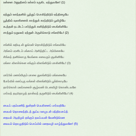
உன்னை அனுதினம் உள்ளம் உருகிட ஏத்துவனே! (1)
ஏத்தும் உளந்தனில் பூத்துப் பொலிந்திடும் ஏந்திழையே
பூத்திவ் வுலகினைக் காத்துக் கரந்திடும் பூவிழியே
கூத்தன் நடமிடப் பார்த்துக் களித்திடும் பைங்கிளியே
சாத்தும் நறுமலர் ஏற்றுன் அருள்கொடு சங்கரியே! (2)
சங்கில் சுதியுடன் ஓமென் றொலித்திடும் சங்கவியே
அங்கம் பரனிடம் பங்காய் அளித்திட்ட அம்பிகையே
சிங்கந் தனிலொரு வேங்கை எனவரும் சூலினியே
மங்கா விளக்கென எங்கும் விளங்கிடும் மாலினியே! (3)
மார்பில் மணம்மிகும் மாலை துலங்கிடும் மங்கலையே
போர்வில் எனப்புரு வங்கள் விளங்கிடும் பூங்கொடியே
தார்கொள் மலர்களைச் சூழ்வண் டெனவிழி கொண்டவளே
பார்வந் தடிதொழத் தான்வந் தருளிடும் பைங்கிளியே! (4)
பையப் பதம்பணிந் துன்றன் பெயரினைப் பார்வதியே
மையல் தொலைந்திடத் துய்ய உளமுடன் மந்திரமாய்த்
தையல் அடிநிழல் தங்கும் தவப்பயன் வேண்டுமென
வையம் தொழுதிடும் பொய்யில் மறைவழி வாழ்த்துவனே! (5)